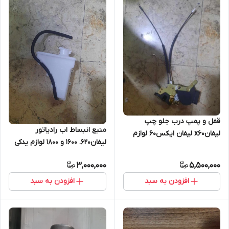
قفل و پمپ درب جلو چپ
منبع انبساط اب رادیاتور
لیفانx60 لیفان ایکس۶۰ لوازم
لیفان۶۲۰. ۱۶۰۰ و ۱۸۰۰ لوازم یدکی
یدکی لیفانx60
لیفان۶۲۰
3,000,000
5,500,000
افزودن به سبد
افزودن به سبد