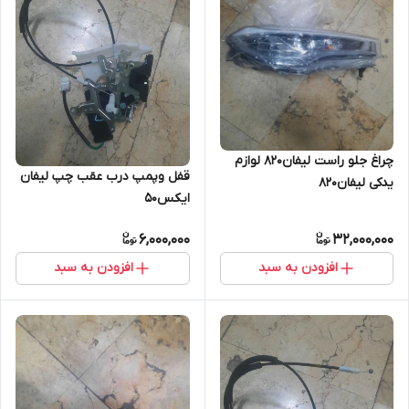
چراغ جلو راست لیفان۸۲۰ لوازم
قفل وپمپ درب عقب چپ لیفان
یدکی لیفان۸۲۰
ایکس۵۰
6,000,000
32,000,000
افزودن به سبد
افزودن به سبد