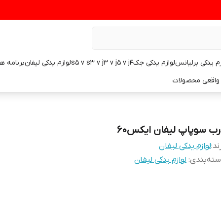
زم یدکی برلیانس
لوازم یدکی جکs5 v s3 v j3 v j5 v j4
لوازم یدکی لیفان
برنامه ه
واقعی محصولات
رب سوپاپ لیفان ایکس۶۰
ند:
لوازم یدکی لیفان
ته‌بندی
:
لوازم یدکی لیفان