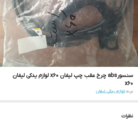
سنسورabs چرخ عقب چپ لیفان x60 لوازم یدکی لیفان
x60
برند:
لوازم یدکی لیفان
نظرات