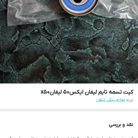
کیت تسمه تایم لیفان ایکس۵۰ لیفانx50
برند:
لوازم یدکی لیفان
نقد و بررسی