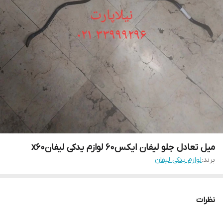
میل تعادل جلو لیفان ایکس۶۰ لوازم یدکی لیفانx60
برند:
لوازم یدکی لیفان
نظرات