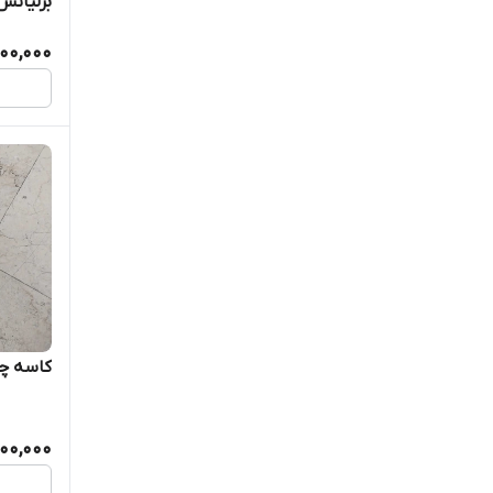
برلیانس۳۳۰ و ۳۲۰ و کر
500,000
کاسه چر
000,000