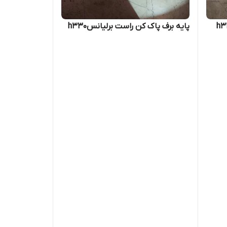
راست برلیانسh330
پایه برف پاک کن راست برلیانسh330