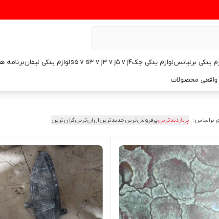
زم یدکی برلیانس
لوازم یدکی جکs5 v s3 v j3 v j5 v j4
لوازم یدکی لیفان
برنامه ه
واقعی محصولات
 براساس:
پربازدیدترین
پرفروش‌ترین
جدیدترین
ارزان‌ترین
گران‌ترین