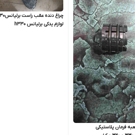
چراغ دنده عقب 
لوازم یدکی برلیانس h330
ه فرمان پلاستیکی