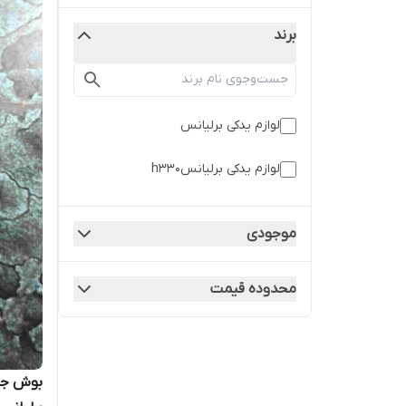
برند
لوازم یدکی برلیانس
لوازم یدکی برلیانسh330
موجودی
محدوده قیمت
بوش جعب