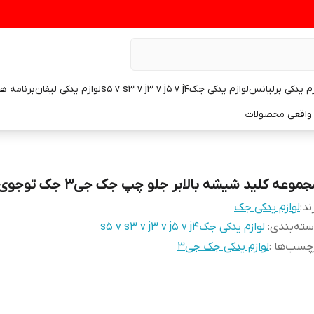
زم یدکی برلیانس
لوازم یدکی جکs5 v s3 v j3 v j5 v j4
لوازم یدکی لیفان
برنامه ه
واقعی محصولات
موعه کلید شیشه بالابر جلو چپ جک جی۳ جک توجوی
ند:
لوازم یدکی جک
ته‌بندی
:
لوازم یدکی جکs5 v s3 v j3 v j5 v j4
چسب‌ها :
لوازم یدکی جک جی۳