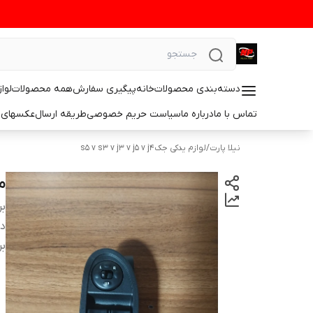
دسته‌بندی محصولات
خانه
پیگیری سفارش
همه محصولات
لوا
تماس با ما
درباره ما
سیاست حریم خصوصی
طریقه ارسال
عکسهای 
نیلا پارت
/
لوازم یدکی جکs5 v s3 v j3 v j5 v j4
مج
بر
دس
بر