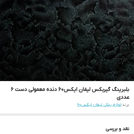
بلبرینگ گیربکس لیفان ایکس۶۰ دنده معمولی دست ۶
عددی
برند:
لوازم یدکی لیفان ایکس۶۰
نقد و بررسی