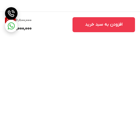
6,800,000
55
%
افزودن به سبد خرید
3,000,000
برگشت به بالا