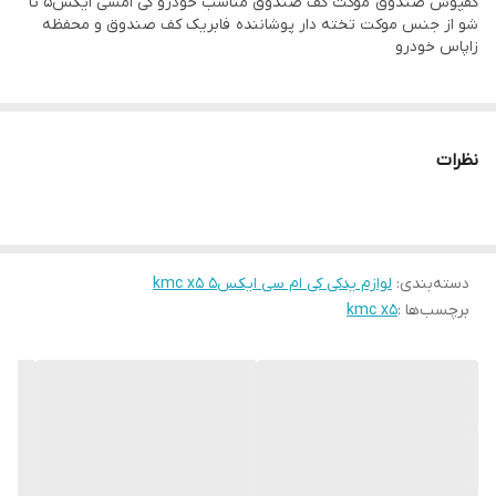
کفپوش صندوق موکت کف صندوق مناسب خودرو کی امسی ایکس۵ تا
شو از جنس موکت تخته دار پوشاننده فابریک کف صندوق و محفظه
زاپاس خودرو
نظرات
دسته‌بندی
:
لوازم یدکی کی ام سی ایکس۵ kmc x5
برچسب‌ها :
kmc x5