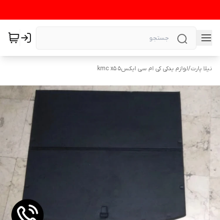
نیلا پارت
/
لوازم یدکی کی ام سی ایکس۵ kmc x5