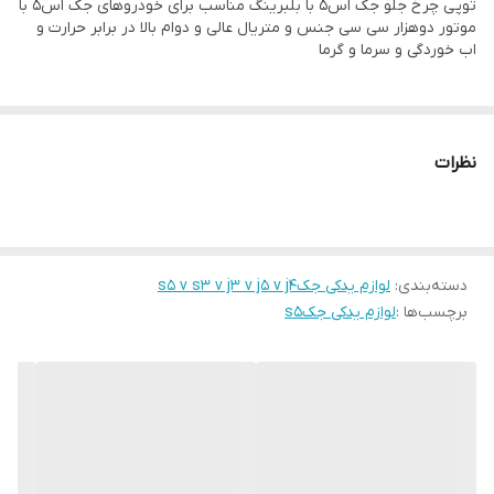
توپی چرخ جلو جک اس۵ با بلبرینگ مناسب برای خودروهای جک اس۵ با
موتور دوهزار سی سی جنس و متریال عالی و دوام بالا در برابر حرارت و
اب خوردگی و سرما و گرما
نظرات
دسته‌بندی
:
لوازم یدکی جکs5 v s3 v j3 v j5 v j4
برچسب‌ها :
لوازم یدکی جکs5