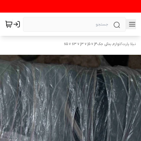
نیلا پارت
/
لوازم یدکی جکs5 v s3 v j3 v j5 v j4