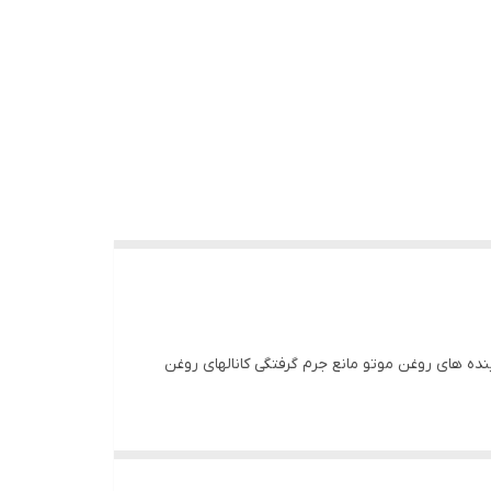
از اجزا اصلی لوازم یدکی لیفان۶۲۰ جهت تصفیه روغن موتور فیلتر روغن موتور لیفان۶۲۰ با جذب الاینده های روغن موتو مانع جرم گرفتگی کانالهای روغن