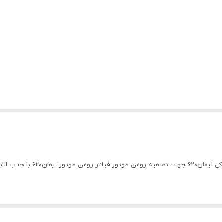
فیلتر روغن لیفان۶۲۰ هزار وششصد 