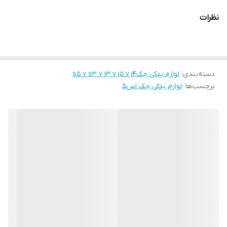
نظرات
دسته‌بندی
:
لوازم یدکی جکs5 v s3 v j3 v j5 v j4
برچسب‌ها :
لوازم یدکی جک اس۵