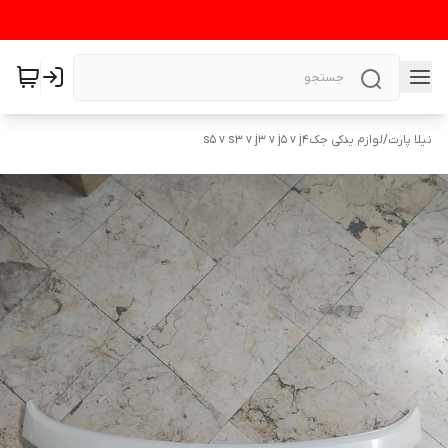
نیلا پارت
/
لوازم یدکی جکs5 v s3 v j3 v j5 v j4