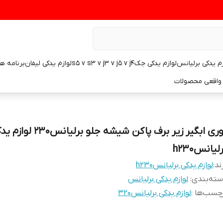
زم یدکی برلیانس
لوازم یدکی جکs5 v s3 v j3 v j5 v j4
لوازم یدکی لیفان
برنامه ه
واقعی محصولات
توری ابگیر زیر برف پاکن شیشه جلو برلیانس۲۳۰
لیانسh230
ند:
لوازم یدکی برلیانسh230
ته‌بندی
:
لوازم یدکی برلیانس
چسب‌ها :
لوازم یدکی برلیانس۳۲۰