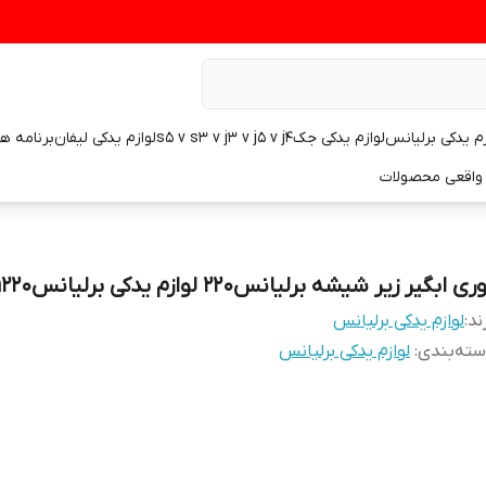
زم یدکی برلیانس
لوازم یدکی جکs5 v s3 v j3 v j5 v j4
لوازم یدکی لیفان
برنامه ه
واقعی محصولات
ری ابگیر زیر شیشه برلیانس۲۲۰ لوازم یدکی برلیانسh220
ند:
لوازم یدکی برلیانس
ته‌بندی
:
لوازم یدکی برلیانس