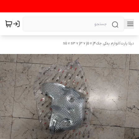
نیلا پارت
/
لوازم یدکی جکs5 v s3 v j3 v j5 v j4