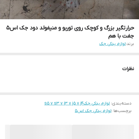
حرارتگیر بزرگ و کوچک روی توربو و منیفولد دود جک اس۵
جفت با هم
برند:
لوازم یدکی جک
نظرات
دسته‌بندی
:
لوازم یدکی جکs5 v s3 v j3 v j5 v j4
برچسب‌ها :
لوازم یدکی جک اس۵