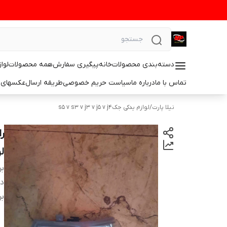
دسته‌بندی محصولات
خانه
پیگیری سفارش
همه محصولات
لوا
تماس با ما
درباره ما
سیاست حریم خصوصی
طریقه ارسال
عکسهای 
نیلا پارت
/
لوازم یدکی جکs5 v s3 v j3 v j5 v j4
لو
بر
دس
بر