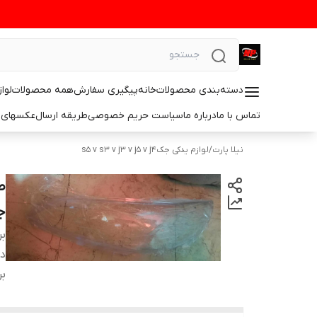
دسته‌بندی محصولات
خانه
پیگیری سفارش
همه محصولات
لوا
تماس با ما
درباره ما
سیاست حریم خصوصی
طریقه ارسال
عکسهای 
نیلا پارت
/
لوازم یدکی جکs5 v s3 v j3 v j5 v j4
ج
بر
دس
بر