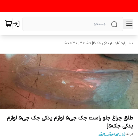
نیلا پارت
/
لوازم یدکی جکs5 v s3 v j3 v j5 v j4
طلق چراغ جلو راست جک جی۵ لوازم یدکی جک جی۵ لوازم
یدکی جکj5
برند:
لوازم یدکی جک