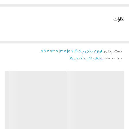
نظرات
دسته‌بندی
:
لوازم یدکی جکs5 v s3 v j3 v j5 v j4
برچسب‌ها :
لوازم یدکی جک جی۵