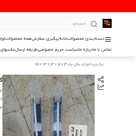
دسته‌بندی محصولات
خانه
پیگیری سفارش
همه محصولات
لوا
تماس با ما
درباره ما
سیاست حریم خصوصی
طریقه ارسال
عکسهای 
نیلا پارت
/
لوازم یدکی جکs5 v s3 v j3 v j5 v j4
کمک
بر
دس
بر