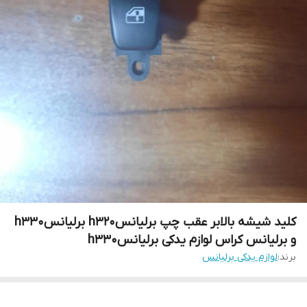
کلید شیشه بالابر عقب چپ برلیانسh320 برلیانسh330
و برلیانس کراس لوازم یدکی برلیانسh330
برند:
لوازم یدکی برلیانس