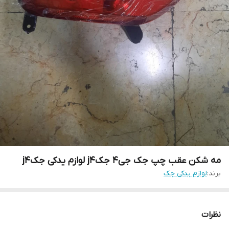
مه شکن عقب چپ جک جی۴ جکj4 لوازم یدکی جکj4
برند:
لوازم یدکی جک
نظرات