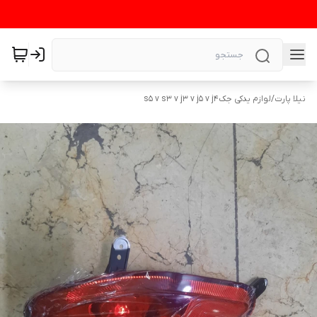
نیلا پارت
/
لوازم یدکی جکs5 v s3 v j3 v j5 v j4