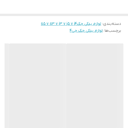
دسته‌بندی
:
لوازم یدکی جکs5 v s3 v j3 v j5 v j4
برچسب‌ها :
لوازم یدکی جک جی۴