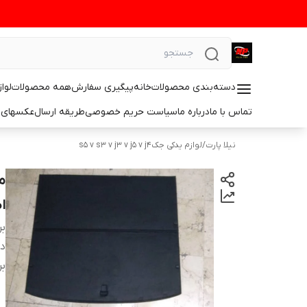
دسته‌بندی محصولات
خانه
پیگیری سفارش
همه محصولات
لوا
تماس با ما
درباره ما
سیاست حریم خصوصی
طریقه ارسال
عکسهای 
نیلا پارت
/
لوازم یدکی جکs5 v s3 v j3 v j5 v j4
ا
بر
دس
بر