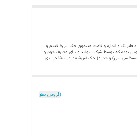
که بر روی زاپاس جک اس۵ داخل صندوق قرار میگیرد تاشو بوده که از قسمت جلو بلند میشود و زاپاس از زیر کفی صندوق خارج میشود فابریک و اندازه و قامت صندوق جک اس۵ قدیم و
ن از جنس فایبر چوبی بوده که توسط شرکت تولید و برای مصرف خودرو
جک اس۵ تعریف گردیده است جنس کفی از بهترین متریال فابریکی بود و فابریک و متناسب و اندازه هردو مدل قدیم(جک اس۵ موتور۲۰۰۰ سی سی) و جدید( جک اس۵ موتور ۱۵۰۰ جی دی
افزودن نظر