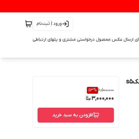
ورود | ثبت‌نام
ای ارسال عکس محصول درخواستی مشتری و پلهای ارتباطی
موکت کف صندوق کفی صندوق جک اس۵ کف صندوق جکs5
53
%
6,500,000
3,000,000
افزودن به سبد خرید