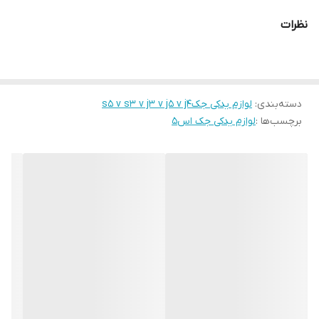
نظرات
دسته‌بندی
:
لوازم یدکی جکs5 v s3 v j3 v j5 v j4
برچسب‌ها :
لوازم یدکی جک اس۵