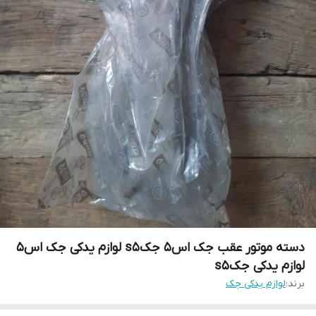
دسته موتور عقب جک اس۵ جکs5 لوازم یدکی جک اس۵
لوازم یدکی جکs5
برند:
لوازم یدکی جک