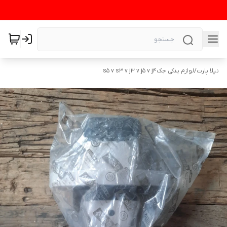
نیلا پارت
/
لوازم یدکی جکs5 v s3 v j3 v j5 v j4