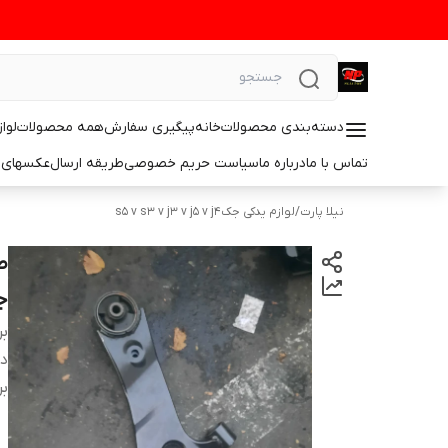
دسته‌بندی محصولات
خانه
پیگیری سفارش
همه محصولات
لوا
تماس با ما
درباره ما
سیاست حریم خصوصی
طریقه ارسال
عکسهای 
نیلا پارت
/
لوازم یدکی جکs5 v s3 v j3 v j5 v j4
جک
بر
دس
بر