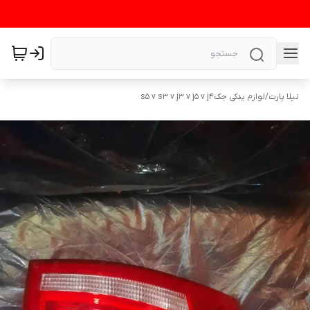
نیلا پارت
/
لوازم یدکی جکs5 v s3 v j3 v j5 v j4