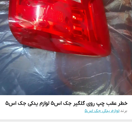
خطر عقب چپ روی گلگیر جک اس۵ لوازم یدکی جک اس۵
برند:
لوازم یدکی جک اس۵