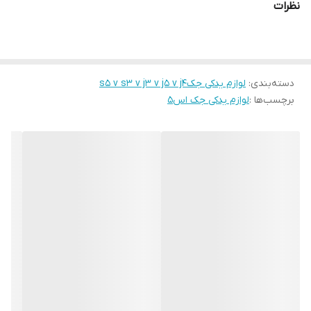
نظرات
دسته‌بندی
:
لوازم یدکی جکs5 v s3 v j3 v j5 v j4
برچسب‌ها :
لوازم یدکی جک اس۵