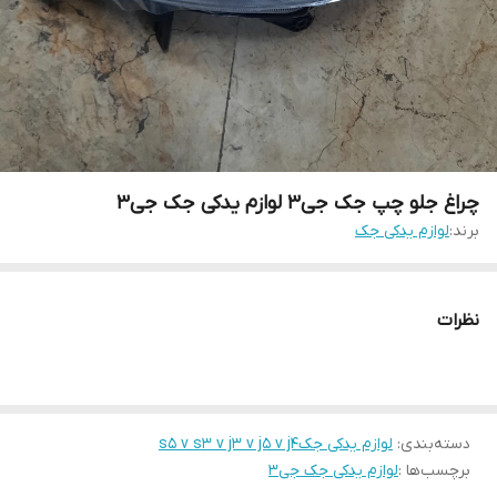
چراغ جلو چپ جک جی۳ لوازم یدکی جک جی۳
برند:
لوازم یدکی جک
نظرات
دسته‌بندی
:
لوازم یدکی جکs5 v s3 v j3 v j5 v j4
برچسب‌ها :
لوازم یدکی جک جی۳