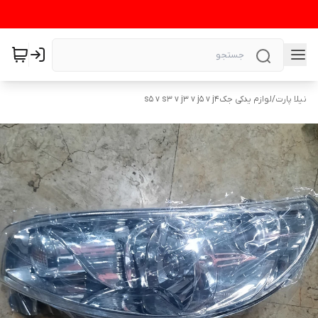
نیلا پارت
/
لوازم یدکی جکs5 v s3 v j3 v j5 v j4