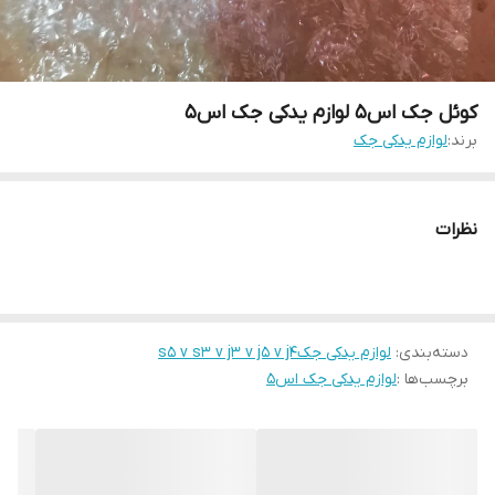
کوئل جک اس۵ لوازم یدکی جک اس۵
برند:
لوازم یدکی جک
نظرات
دسته‌بندی
:
لوازم یدکی جکs5 v s3 v j3 v j5 v j4
برچسب‌ها :
لوازم یدکی جک اس۵