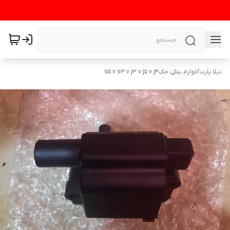
نیلا پارت
/
لوازم یدکی جکs5 v s3 v j3 v j5 v j4