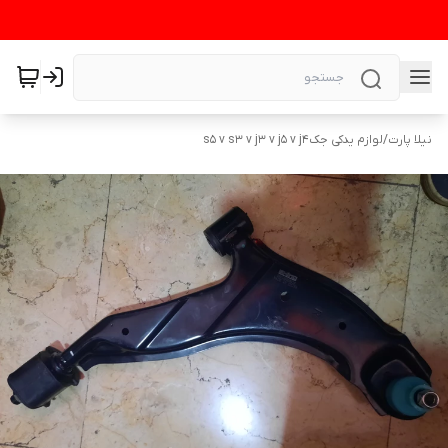
نیلا پارت
/
لوازم یدکی جکs5 v s3 v j3 v j5 v j4