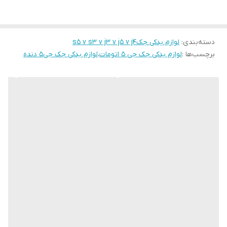
دسته‌بندی
:
لوازم یدکی جکs5 v s3 v j3 v j5 v j4
برچسب‌ها :
لوازم یدکی جک جی ۵ اتومات
،
لوازم یدکی جک جی۵ دنده