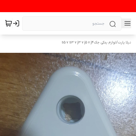
نیلا پارت
/
لوازم یدکی جکs5 v s3 v j3 v j5 v j4