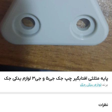
پایه مثلثی افتابگیر چپ جک جی۵ و جی۳ لوازم یدکی جک
برند:
لوازم یدکی جک
نظرات