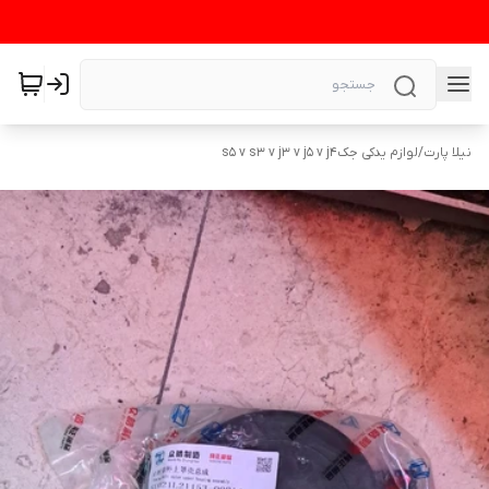
نیلا پارت
/
لوازم یدکی جکs5 v s3 v j3 v j5 v j4