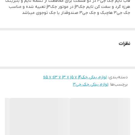
قاب تایم جک جی۳ در دو قسمت برای محافظت از تسمه تایم و بلبرینگ
هرزه گرد و سفت کن تایم جکj3 در موتور جکj3 تعبیه شده و مناسب
جک جی۳ هاچبک و جک جی۳ صندوقدار یا جک توجوی میباشد
نظرات
دسته‌بندی
:
لوازم یدکی جکs5 v s3 v j3 v j5 v j4
برچسب‌ها :
لوازم یدکی جک جی۳