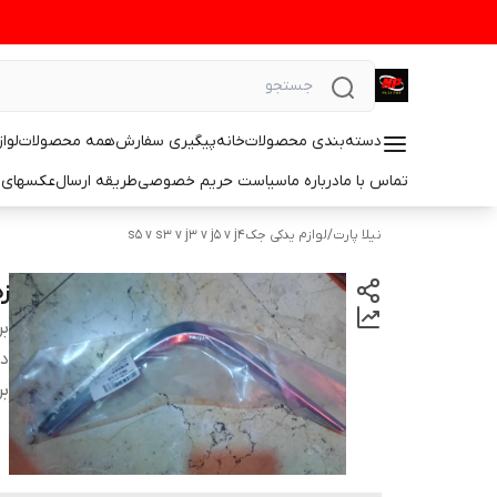
دسته‌بندی محصولات
خانه
پیگیری سفارش
همه محصولات
لوا
تماس با ما
درباره ما
سیاست حریم خصوصی
طریقه ارسال
عکسهای 
نیلا پارت
/
لوازم یدکی جکs5 v s3 v j3 v j5 v j4
زه
بر
دس
بر