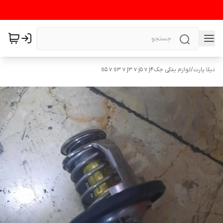
نیلا پارت
/
لوازم یدکی جکs5 v s3 v j3 v j5 v j4