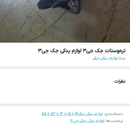
ترموستات جک جی۳ لوازم یدکی جک جی۳
برند:
لوازم یدکی جک
نظرات
دسته‌بندی
:
لوازم یدکی جکs5 v s3 v j3 v j5 v j4
برچسب‌ها :
لوازم یدکی جک جی۳