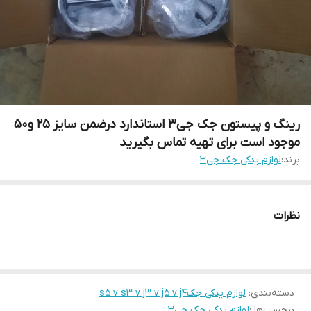
رینگ و پیستون جک جی۳ استاندارد درضمن سایز ۲۵ و۵۰
موجود است برای تهیه تماس بگیرید
برند:
لوازم یدکی جک جی۳
نظرات
دسته‌بندی
:
لوازم یدکی جکs5 v s3 v j3 v j5 v j4
برچسب‌ها :
لوازم یدکی جک جی۳