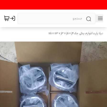
نیلا پارت
/
لوازم یدکی جکs5 v s3 v j3 v j5 v j4