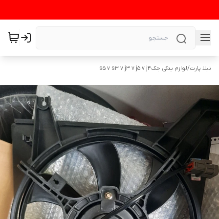
نیلا پارت
/
لوازم یدکی جکs5 v s3 v j3 v j5 v j4