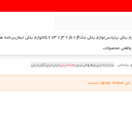
زم یدکی برلیانس
لوازم یدکی جکs5 v s3 v j3 v j5 v j4
لوازم یدکی لیفان
برنامه ه
واقعی محصولات
 براساس:
پربازدیدترین
پرفروش‌ترین
جدیدترین
ارزان‌ترین
گران‌ترین
در این صفحه موجود نیست